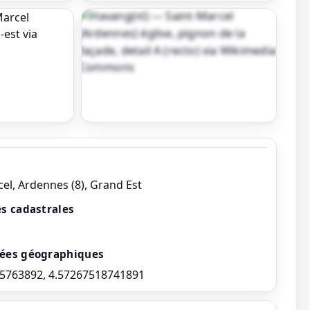
Afficher toutes les photos
el, Ardennes (8), Grand Est
s cadastrales
ées géographiques
5763892, 4.57267518741891