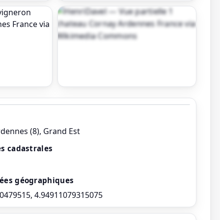
Afficher toutes les photos
rdennes (8), Grand Est
s cadastrales
ées géographiques
0479515, 4.94911079315075