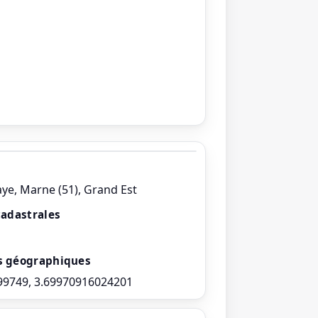
aye, Marne (51), Grand Est
cadastrales
s géographiques
99749, 3.69970916024201