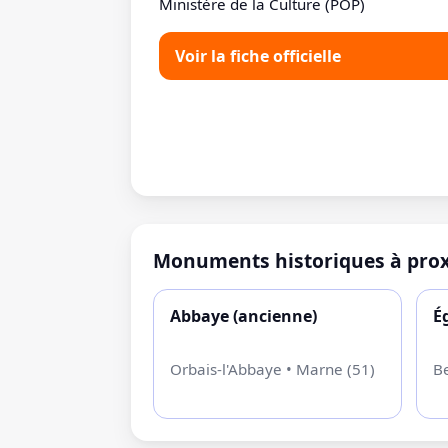
Ministère de la Culture (POP)
Voir la fiche officielle
Monuments historiques à prox
Abbaye (ancienne)
É
Orbais-l'Abbaye • Marne (51)
B