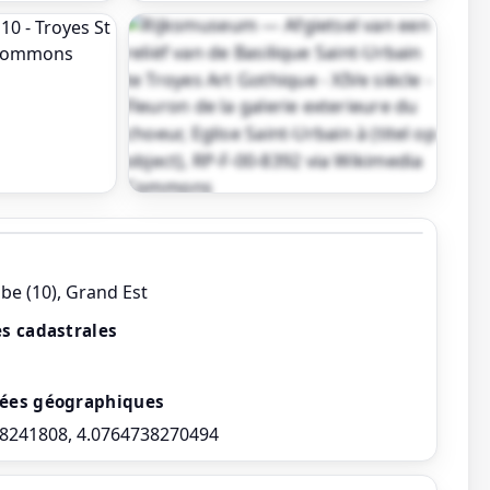
Afficher toutes les photos
be (10), Grand Est
s cadastrales
ées géographiques
8241808, 4.0764738270494